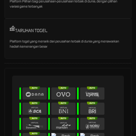
Platform Pilihan bagi perusahaan-perusahaan terbaik di dunia, dengan pilihan
variasi game terbanyak
TARUHAN TOGEL
Platform togel yang menarik dari perusahan terbaik di dunia yang menawarkan
hadiah kemenangan besar