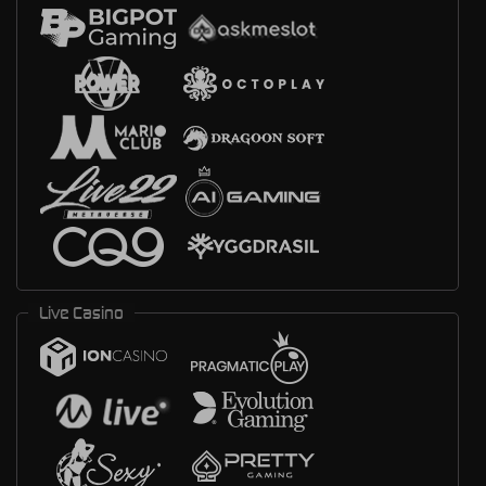
Live Casino