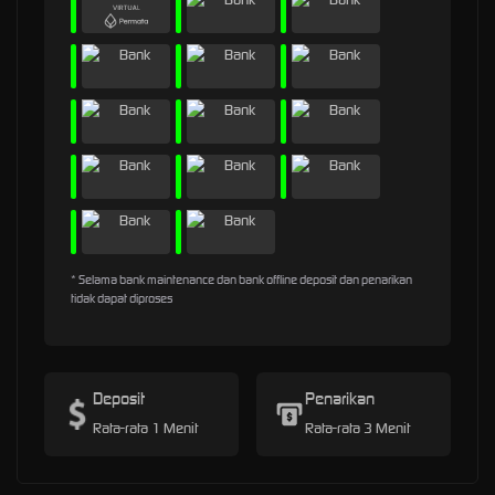
* Selama bank maintenance dan bank offline deposit dan penarikan
tidak dapat diproses
Deposit
Penarikan
Rata-rata 1 Menit
Rata-rata 3 Menit