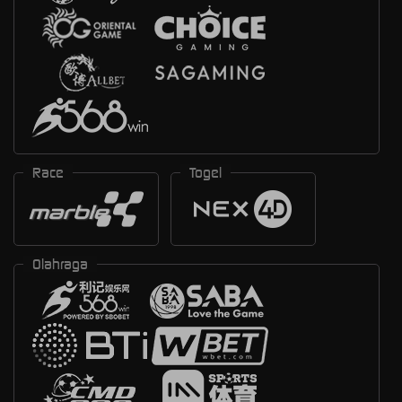
Race
Togel
Olahraga