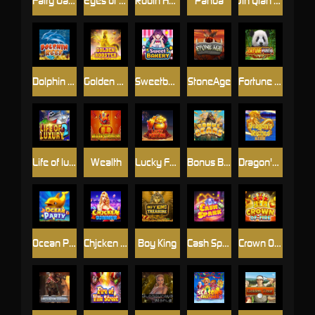
Fairy Garden
Eyes of Fortune
Robin Hood
Panda
Jin Qian Wa
Dolphin Reef
Golden Rooster
Sweetbakery
StoneAge
Fortune Panda
Life of luxury II
Wealth
Lucky Fortune
Bonus Bears
Dragon's Riches
Ocean Party
Chjcken Djnner
Boy King
Cash Spark
Crown Of Fire